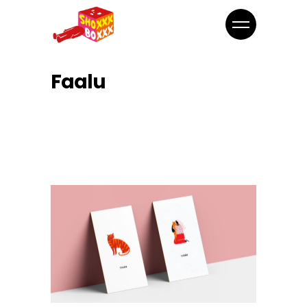
Faalu