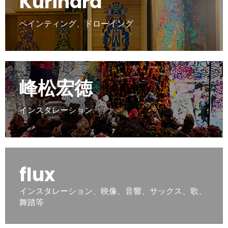
Kurihara
ペインティング、ドローイング
峰松宏徳
インスタレーション
flux
インスタレーション、映像、音響、サックス、歌、
舞踏等