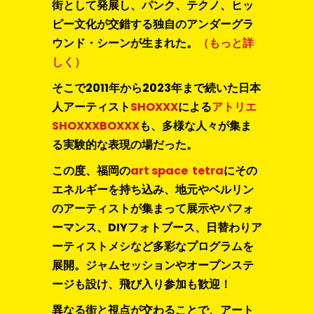
街として発展し、パンク、テクノ、ヒッ
ピー文化が交錯する独自のアンダーグラ
ウンド・シーンが生まれた。
（もっと詳
しく）
そこで2011年から2023年まで続いた日本
人アーティスト
SHOXXX
による
アトリエ
SHOXXXBOXXX
も、多様な人々が集ま
る実験的な表現の場だった。
この度、福岡の
art space tetra
にその
エネルギーを持ち込み、地元やベルリン
のアーティストが集まって展示やパフォ
ーマンス、DIYフォトブース、日替わりア
ーティストメシなど多彩なプログラムを
展開。ジャムセッションやオープンステ
ージも設け、飛び入り参加も歓迎！
異なる街と視点が交わることで、アート