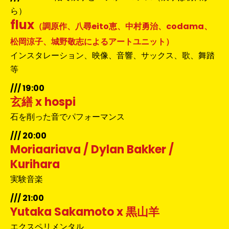
ら）
flux
（調原作、八尋eito恵、中村勇治、codama、
松岡涼子、城野敬志によるアートユニット）
インスタレーション、映像、音響、サックス、歌、舞踏
等
/// 19:00
玄繕 x hospi
石を削った音でパフォーマンス
/// 20:00
Moriaariava / Dylan Bakker /
Kurihara
実験音楽
/// 21:00
Yutaka Sakamoto x 黒山羊
エクスペリメンタル