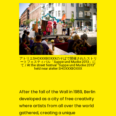
アトリエSHOXXXBOXXXのそばで開催されたストリ
ートフェスティバル「Suppe und Mucke 2013」に
て / At the street festival “Suppe und Mucke 2013”
held near atelier SHOXXXBOXXX
After the fall of the Wall in 1989, Berlin
developed as a city of free creativity
where artists from all over the world
gathered, creating a unique