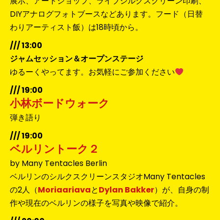
展示、アートショップ、ライブシルクスクリーン印刷、
DIYアナログフォトブースなどあります。フード（日替
わりアーティスト飯）は18時頃から。
/// 13:00
ジャムセッション＆オープンステージ
ゆるーくやってます。お気軽にご参加ください
/// 19:00
小林ボードウォーク
弾き語り
/// 19:00
ベルリントーク２
by
Many Tentacles Berlin
ベルリンのシルクスクリーンスタジオMany Tentacles
の2人（
Moriaariava
と
Dylan Bakker
）が、自身の制
作や現在のベルリンの様子を写真や映像で紹介。